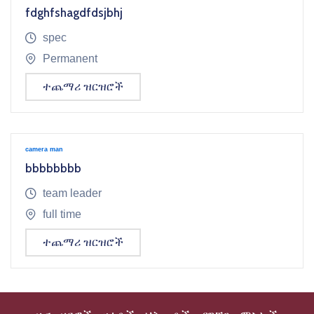
fdghfshagdfdsjbhj
icon
spec
icon
Permanent
ተጨማሪ ዝርዝሮች
camera man
bbbbbbbb
icon
team leader
icon
full time
ተጨማሪ ዝርዝሮች