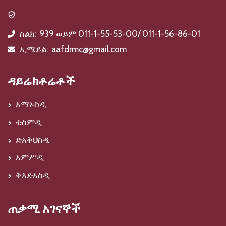
ስልክ:
939 ወይም 011-1-55-53-00/ 011-1-56-86-01
icon
ኢሜይል:
aafdrmc@gmail.com
icon
ዳይሬክቶሬቶች
አማኦስዲ
ቴስምዲ
ድአቅህስዲ
አምሥዲ
ቅእድአስዲ
ጠቃሚ አገናኞች