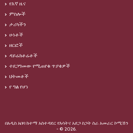
የእኛ ዜና
ምስሎች
ታሪካችን
ሁነቶች
ዘርፎች
ዳይሬክቶሬቶች
ተደጋግመው የሚጠየቁ ጥያቄዎች
ህትመቶች
የ ግል የሆነ
በአዲስ አበባ ከተማ አስተዳደር የእሳትና አደጋ ስጋት ስራ አመራር ኮሚሽን
- © 2026.