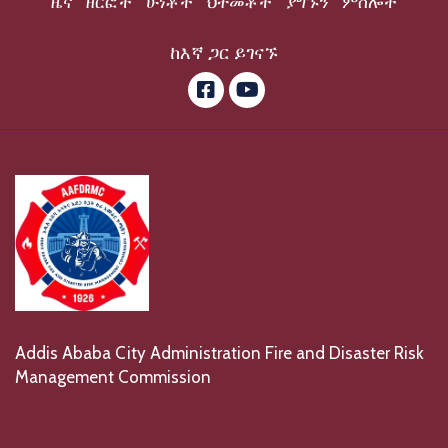
ዜና
ዘርፎች
ሁነቶች
ህትመቶች
ያግኙን
ምስሎች
ከእኛ ጋር ይገናኙ
ፌስቡክ
ዩቲዩብ
Addis Ababa City Administration Fire and Disaster Risk
Management Commission