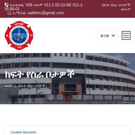
ለመደወል: 939 ወይም 011-1-55-53-00/ 011-1-
ክፍት የስራ ቦታዎች
56-86-01
ጨረታ
ኢሜይል: aafdrmc@gmail.com
ቋንቋ
ክፍት የስራ ቦታዎች
መነሻ
ክፍት የስራ ቦታዎች
Creative Specialist